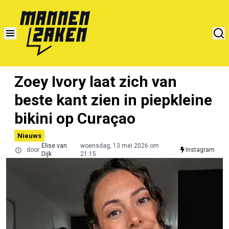
Zoey Ivory laat zich van
beste kant zien in piepkleine
bikini op Curaçao
Nieuws
Elise van
woensdag, 13 mei 2026 om
door
Instagram
Dijk
21:15