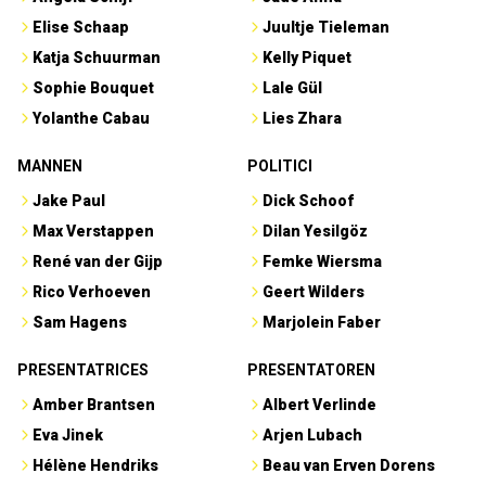
Elise Schaap
Juultje Tieleman
Katja Schuurman
Kelly Piquet
Sophie Bouquet
Lale Gül
Yolanthe Cabau
Lies Zhara
MANNEN
POLITICI
Jake Paul
Dick Schoof
Max Verstappen
Dilan Yesilgöz
René van der Gijp
Femke Wiersma
Rico Verhoeven
Geert Wilders
Sam Hagens
Marjolein Faber
PRESENTATRICES
PRESENTATOREN
Amber Brantsen
Albert Verlinde
Eva Jinek
Arjen Lubach
Hélène Hendriks
Beau van Erven Dorens