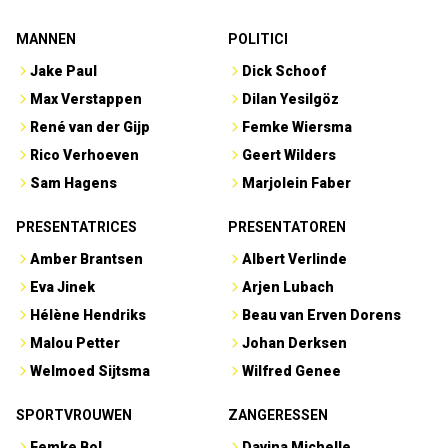
MANNEN
POLITICI
Jake Paul
Dick Schoof
Max Verstappen
Dilan Yesilgöz
René van der Gijp
Femke Wiersma
Rico Verhoeven
Geert Wilders
Sam Hagens
Marjolein Faber
PRESENTATRICES
PRESENTATOREN
Amber Brantsen
Albert Verlinde
Eva Jinek
Arjen Lubach
Hélène Hendriks
Beau van Erven Dorens
Malou Petter
Johan Derksen
Welmoed Sijtsma
Wilfred Genee
SPORTVROUWEN
ZANGERESSEN
Femke Bol
Davina Michelle