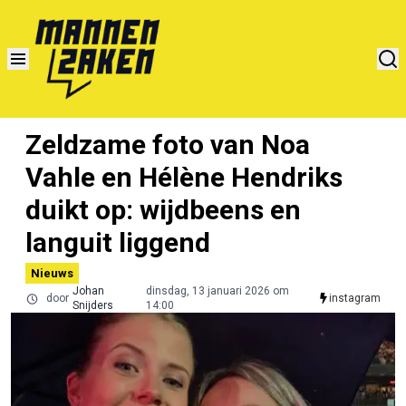
Zeldzame foto van Noa
Vahle en Hélène Hendriks
duikt op: wijdbeens en
languit liggend
Nieuws
Johan
dinsdag, 13 januari 2026 om
door
instagram
Snijders
14:00