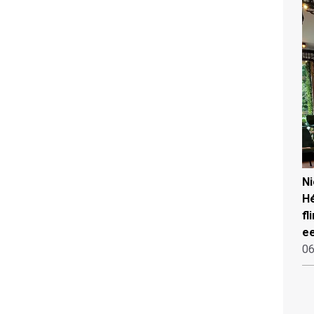
N
Hé
fl
ee
06