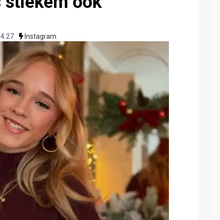
 stiekem ook
4:27
Instagram