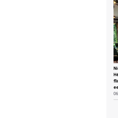
N
Hé
fl
ee
06