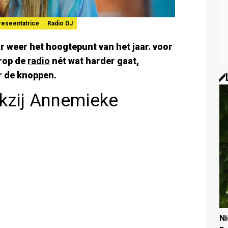
reseentatrice
Radio DJ
ar weer het hoogtepunt van het jaar. voor
arop de
radio
nét wat harder gaat,
 de knoppen.
nkzij Annemieke
N