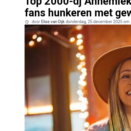
Top 2000-dj Annemieke
fans hunkeren met gew
door
Elise van Dijk
donderdag, 25 december 2025 om 