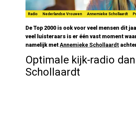
Radio
Nederlandse Vrouwen
Annemieke Schollaardt
P
De Top 2000 is ook voor veel mensen dit ja
veel luisteraars is er één vast moment wa
namelijk met
Annemieke Schollaardt
achter
Optimale kijk-radio da
Schollaardt