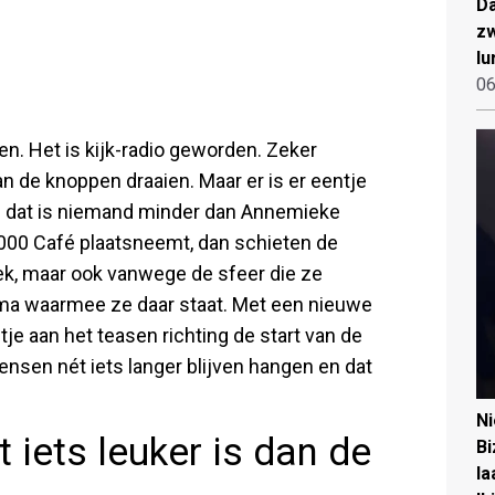
Da
zw
lu
06
ren. Het is kijk-radio geworden. Zeker
n de knoppen draaien. Maar er is er eentje
en dat is niemand minder dan Annemieke
2000 Café plaatsneemt, dan schieten de
ek, maar ook vanwege de sfeer die ze
isma waarmee ze daar staat. Met een nieuwe
je aan het teasen richting de start van de
ensen nét iets langer blijven hangen en dat
N
iets leuker is dan de
Bi
la