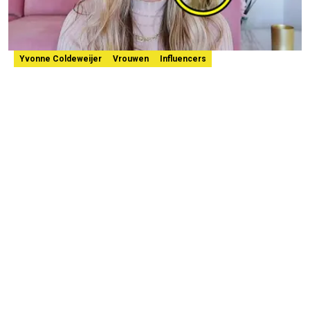
Yvonne Coldeweijer
Vrouwen
Influencers