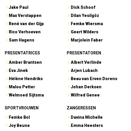
Jake Paul
Dick Schoof
Max Verstappen
Dilan Yesilgöz
René van der Gijp
Femke Wiersma
Rico Verhoeven
Geert Wilders
Sam Hagens
Marjolein Faber
PRESENTATRICES
PRESENTATOREN
Amber Brantsen
Albert Verlinde
Eva Jinek
Arjen Lubach
Hélène Hendriks
Beau van Erven Dorens
Malou Petter
Johan Derksen
Welmoed Sijtsma
Wilfred Genee
SPORTVROUWEN
ZANGERESSEN
Femke Bol
Davina Michelle
Joy Beune
Emma Heesters