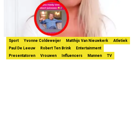
Sport
Yvonne Coldeweijer
Matthijs Van Nieuwkerk
Atletiek
Paul De Leeuw
Robert Ten Brink
Entertainment
Presentatoren
Vrouwen
Influencers
Mannen
TV