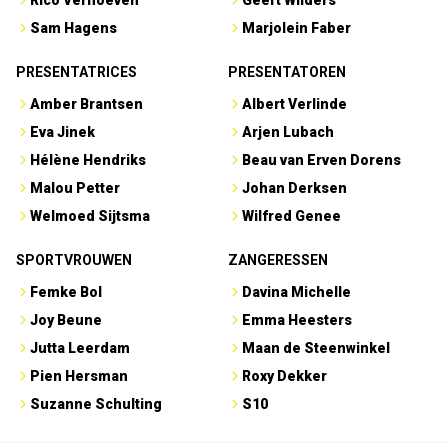
Rico Verhoeven
Geert Wilders
Sam Hagens
Marjolein Faber
PRESENTATRICES
PRESENTATOREN
Amber Brantsen
Albert Verlinde
Eva Jinek
Arjen Lubach
Hélène Hendriks
Beau van Erven Dorens
Malou Petter
Johan Derksen
Welmoed Sijtsma
Wilfred Genee
SPORTVROUWEN
ZANGERESSEN
Femke Bol
Davina Michelle
Joy Beune
Emma Heesters
Jutta Leerdam
Maan de Steenwinkel
Pien Hersman
Roxy Dekker
Suzanne Schulting
S10