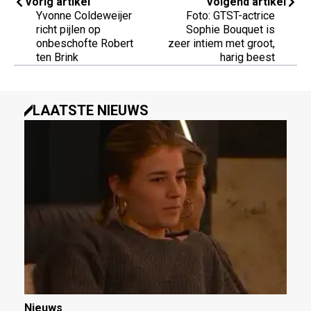
Vorig artikel
Volgend artikel
Yvonne Coldeweijer
Foto: GTST-actrice
richt pijlen op
Sophie Bouquet is
onbeschofte Robert
zeer intiem met groot,
ten Brink
harig beest
LAATSTE NIEUWS
Nieuws