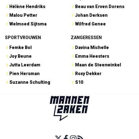
Hélène Hendriks
Beau van Erven Dorens
Malou Petter
Johan Derksen
Welmoed Sijtsma
Wilfred Genee
SPORTVROUWEN
ZANGERESSEN
Femke Bol
Davina Michelle
Joy Beune
Emma Heesters
Jutta Leerdam
Maan de Steenwinkel
Pien Hersman
Roxy Dekker
Suzanne Schulting
S10