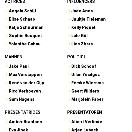
ACTRICES
INFLUENCERS
Angela Schijf
Jade Anna
Elise Schaap
Juultje Tieleman
Katja Schuurman
Kelly Piquet
Sophie Bouquet
Lale Gül
Yolanthe Cabau
Lies Zhara
MANNEN
POLITICI
Jake Paul
Dick Schoof
Max Verstappen
Dilan Yesilgöz
René van der Gijp
Femke Wiersma
Rico Verhoeven
Geert Wilders
Sam Hagens
Marjolein Faber
PRESENTATRICES
PRESENTATOREN
Amber Brantsen
Albert Verlinde
Eva Jinek
Arjen Lubach