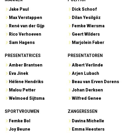
Jake Paul
Dick Schoof
Max Verstappen
Dilan Yesilgöz
René van der Gijp
Femke Wiersma
Rico Verhoeven
Geert Wilders
Sam Hagens
Marjolein Faber
PRESENTATRICES
PRESENTATOREN
Amber Brantsen
Albert Verlinde
Eva Jinek
Arjen Lubach
Hélène Hendriks
Beau van Erven Dorens
Malou Petter
Johan Derksen
Welmoed Sijtsma
Wilfred Genee
SPORTVROUWEN
ZANGERESSEN
Femke Bol
Davina Michelle
Joy Beune
Emma Heesters