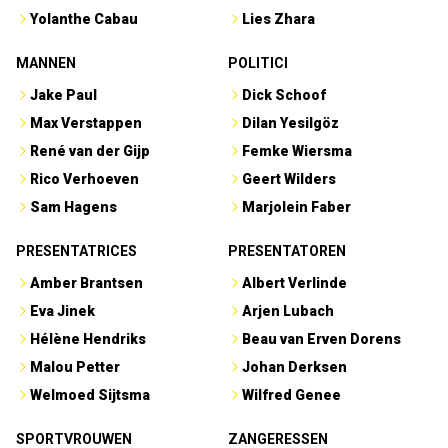
Yolanthe Cabau
Lies Zhara
MANNEN
POLITICI
Jake Paul
Dick Schoof
Max Verstappen
Dilan Yesilgöz
René van der Gijp
Femke Wiersma
Rico Verhoeven
Geert Wilders
Sam Hagens
Marjolein Faber
PRESENTATRICES
PRESENTATOREN
Amber Brantsen
Albert Verlinde
Eva Jinek
Arjen Lubach
Hélène Hendriks
Beau van Erven Dorens
Malou Petter
Johan Derksen
Welmoed Sijtsma
Wilfred Genee
SPORTVROUWEN
ZANGERESSEN