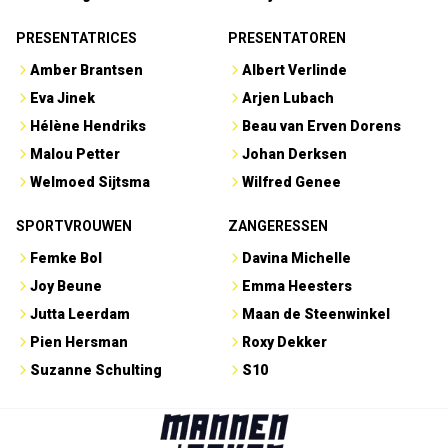
PRESENTATRICES
PRESENTATOREN
Amber Brantsen
Albert Verlinde
Eva Jinek
Arjen Lubach
Hélène Hendriks
Beau van Erven Dorens
Malou Petter
Johan Derksen
Welmoed Sijtsma
Wilfred Genee
SPORTVROUWEN
ZANGERESSEN
Femke Bol
Davina Michelle
Joy Beune
Emma Heesters
Jutta Leerdam
Maan de Steenwinkel
Pien Hersman
Roxy Dekker
Suzanne Schulting
S10