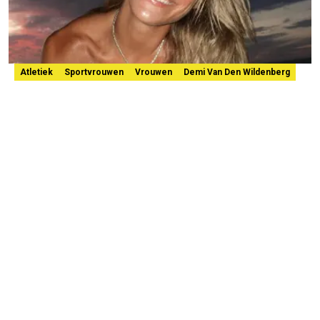
Atletiek
Sportvrouwen
Vrouwen
Demi Van Den Wildenberg