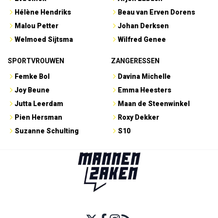
Hélène Hendriks
Beau van Erven Dorens
Malou Petter
Johan Derksen
Welmoed Sijtsma
Wilfred Genee
SPORTVROUWEN
ZANGERESSEN
Femke Bol
Davina Michelle
Joy Beune
Emma Heesters
Jutta Leerdam
Maan de Steenwinkel
Pien Hersman
Roxy Dekker
Suzanne Schulting
S10