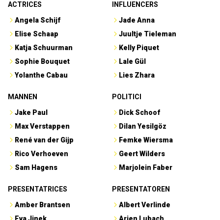
ACTRICES
INFLUENCERS
Angela Schijf
Jade Anna
Elise Schaap
Juultje Tieleman
Katja Schuurman
Kelly Piquet
Sophie Bouquet
Lale Gül
Yolanthe Cabau
Lies Zhara
MANNEN
POLITICI
Jake Paul
Dick Schoof
Max Verstappen
Dilan Yesilgöz
René van der Gijp
Femke Wiersma
Rico Verhoeven
Geert Wilders
Sam Hagens
Marjolein Faber
PRESENTATRICES
PRESENTATOREN
Amber Brantsen
Albert Verlinde
Eva Jinek
Arjen Lubach