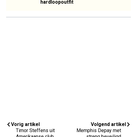
hardloopoutfit
Vorig artikel
Volgend artikel
Timor Steffens uit
Memphis Depay met
Amerikaanse club
streng beveiligd