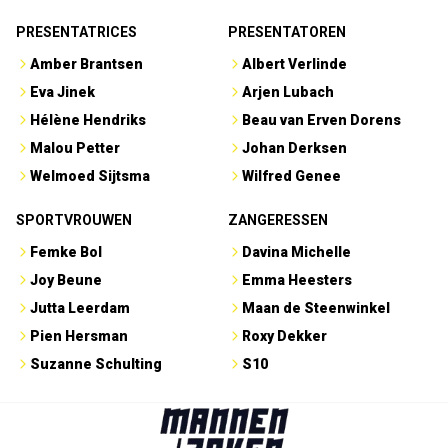
PRESENTATRICES
PRESENTATOREN
Amber Brantsen
Albert Verlinde
Eva Jinek
Arjen Lubach
Hélène Hendriks
Beau van Erven Dorens
Malou Petter
Johan Derksen
Welmoed Sijtsma
Wilfred Genee
SPORTVROUWEN
ZANGERESSEN
Femke Bol
Davina Michelle
Joy Beune
Emma Heesters
Jutta Leerdam
Maan de Steenwinkel
Pien Hersman
Roxy Dekker
Suzanne Schulting
S10