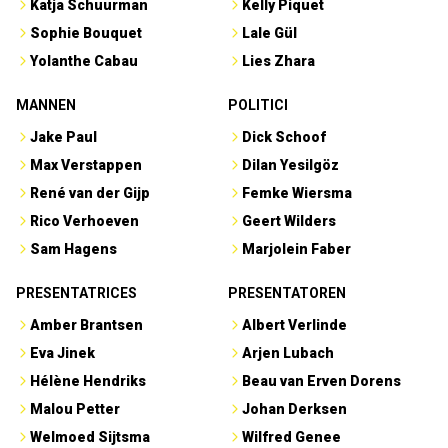
Katja Schuurman
Kelly Piquet
Sophie Bouquet
Lale Gül
Yolanthe Cabau
Lies Zhara
MANNEN
POLITICI
Jake Paul
Dick Schoof
Max Verstappen
Dilan Yesilgöz
René van der Gijp
Femke Wiersma
Rico Verhoeven
Geert Wilders
Sam Hagens
Marjolein Faber
PRESENTATRICES
PRESENTATOREN
Amber Brantsen
Albert Verlinde
Eva Jinek
Arjen Lubach
Hélène Hendriks
Beau van Erven Dorens
Malou Petter
Johan Derksen
Welmoed Sijtsma
Wilfred Genee