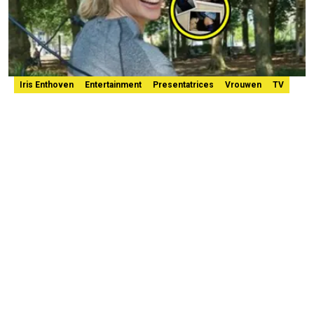
Iris Enthoven
Entertainment
Presentatrices
Vrouwen
TV