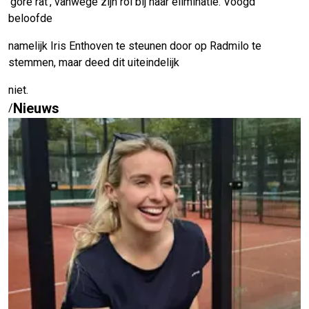
'gore rat', vanwege zijn rol bij haar eliminatie. Voogd
beloofde
namelijk Iris Enthoven te steunen door op Radmilo te
stemmen, maar deed dit uiteindelijk
niet.
Nieuws
/