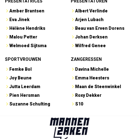
PRESENTATRICES
PRESENTATOREN
Amber Brantsen
Albert Verlinde
Eva Jinek
Arjen Lubach
Hélène Hendriks
Beau van Erven Dorens
Malou Petter
Johan Derksen
Welmoed Sijtsma
Wilfred Genee
SPORTVROUWEN
ZANGERESSEN
Femke Bol
Davina Michelle
Joy Beune
Emma Heesters
Jutta Leerdam
Maan de Steenwinkel
Pien Hersman
Roxy Dekker
Suzanne Schulting
S10