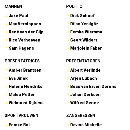
MANNEN
POLITICI
Jake Paul
Dick Schoof
Max Verstappen
Dilan Yesilgöz
René van der Gijp
Femke Wiersma
Rico Verhoeven
Geert Wilders
Sam Hagens
Marjolein Faber
PRESENTATRICES
PRESENTATOREN
Amber Brantsen
Albert Verlinde
Eva Jinek
Arjen Lubach
Hélène Hendriks
Beau van Erven Dorens
Malou Petter
Johan Derksen
Welmoed Sijtsma
Wilfred Genee
SPORTVROUWEN
ZANGERESSEN
Femke Bol
Davina Michelle