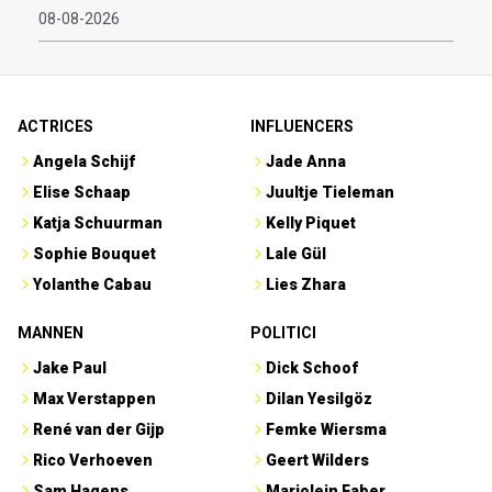
08-08-2026
ACTRICES
INFLUENCERS
Angela Schijf
Jade Anna
Elise Schaap
Juultje Tieleman
Katja Schuurman
Kelly Piquet
Sophie Bouquet
Lale Gül
Yolanthe Cabau
Lies Zhara
MANNEN
POLITICI
Jake Paul
Dick Schoof
Max Verstappen
Dilan Yesilgöz
René van der Gijp
Femke Wiersma
Rico Verhoeven
Geert Wilders
Sam Hagens
Marjolein Faber