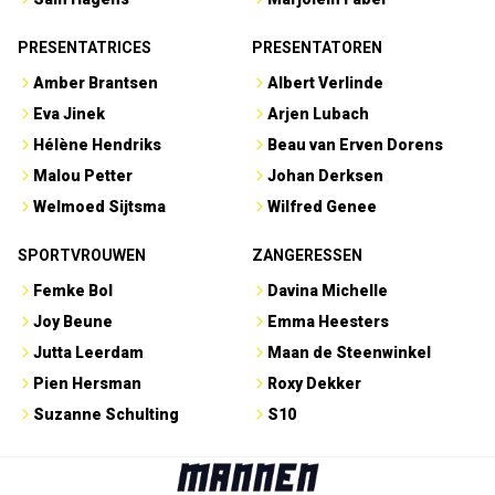
PRESENTATRICES
PRESENTATOREN
Amber Brantsen
Albert Verlinde
Eva Jinek
Arjen Lubach
Hélène Hendriks
Beau van Erven Dorens
Malou Petter
Johan Derksen
Welmoed Sijtsma
Wilfred Genee
SPORTVROUWEN
ZANGERESSEN
Femke Bol
Davina Michelle
Joy Beune
Emma Heesters
Jutta Leerdam
Maan de Steenwinkel
Pien Hersman
Roxy Dekker
Suzanne Schulting
S10