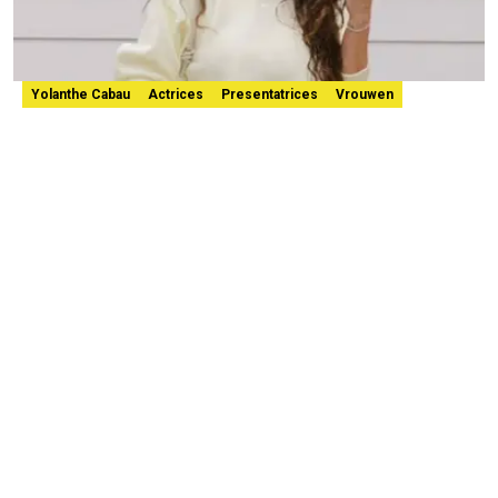
Yolanthe Cabau
Actrices
Presentatrices
Vrouwen