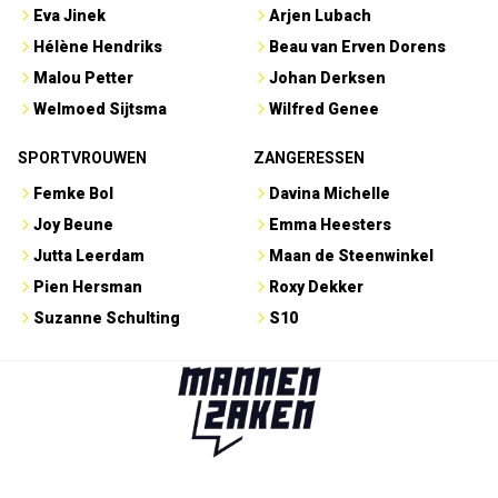
Eva Jinek
Arjen Lubach
Hélène Hendriks
Beau van Erven Dorens
Malou Petter
Johan Derksen
Welmoed Sijtsma
Wilfred Genee
SPORTVROUWEN
ZANGERESSEN
Femke Bol
Davina Michelle
Joy Beune
Emma Heesters
Jutta Leerdam
Maan de Steenwinkel
Pien Hersman
Roxy Dekker
Suzanne Schulting
S10