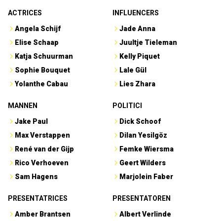
ACTRICES
INFLUENCERS
Angela Schijf
Jade Anna
Elise Schaap
Juultje Tieleman
Katja Schuurman
Kelly Piquet
Sophie Bouquet
Lale Gül
Yolanthe Cabau
Lies Zhara
MANNEN
POLITICI
Jake Paul
Dick Schoof
Max Verstappen
Dilan Yesilgöz
René van der Gijp
Femke Wiersma
Rico Verhoeven
Geert Wilders
Sam Hagens
Marjolein Faber
PRESENTATRICES
PRESENTATOREN
Amber Brantsen
Albert Verlinde