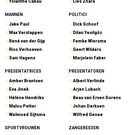
Yolanthe Cabau
Lies Zhara
MANNEN
POLITICI
Jake Paul
Dick Schoof
Max Verstappen
Dilan Yesilgöz
René van der Gijp
Femke Wiersma
Rico Verhoeven
Geert Wilders
Sam Hagens
Marjolein Faber
PRESENTATRICES
PRESENTATOREN
Amber Brantsen
Albert Verlinde
Eva Jinek
Arjen Lubach
Hélène Hendriks
Beau van Erven Dorens
Malou Petter
Johan Derksen
Welmoed Sijtsma
Wilfred Genee
SPORTVROUWEN
ZANGERESSEN