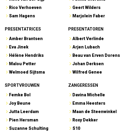
Rico Verhoeven
Geert Wilders
Sam Hagens
Marjolein Faber
PRESENTATRICES
PRESENTATOREN
Amber Brantsen
Albert Verlinde
Eva Jinek
Arjen Lubach
Hélène Hendriks
Beau van Erven Dorens
Malou Petter
Johan Derksen
Welmoed Sijtsma
Wilfred Genee
SPORTVROUWEN
ZANGERESSEN
Femke Bol
Davina Michelle
Joy Beune
Emma Heesters
Jutta Leerdam
Maan de Steenwinkel
Pien Hersman
Roxy Dekker
Suzanne Schulting
S10