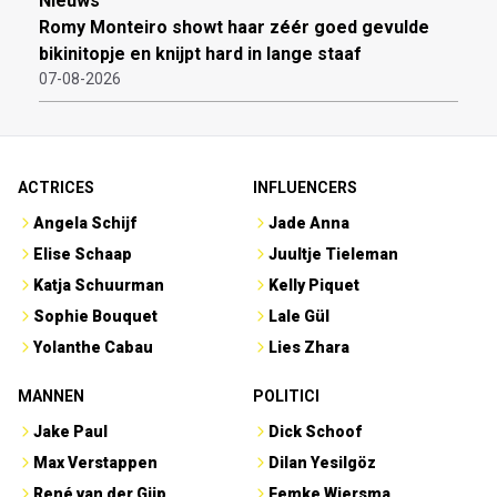
Nieuws
Romy Monteiro showt haar zéér goed gevulde
bikinitopje en knijpt hard in lange staaf
07-08-2026
ACTRICES
INFLUENCERS
Angela Schijf
Jade Anna
Elise Schaap
Juultje Tieleman
Katja Schuurman
Kelly Piquet
Sophie Bouquet
Lale Gül
Yolanthe Cabau
Lies Zhara
MANNEN
POLITICI
Jake Paul
Dick Schoof
Max Verstappen
Dilan Yesilgöz
René van der Gijp
Femke Wiersma