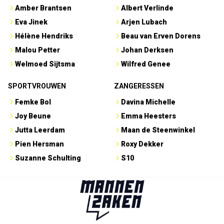
Amber Brantsen
Albert Verlinde
Eva Jinek
Arjen Lubach
Hélène Hendriks
Beau van Erven Dorens
Malou Petter
Johan Derksen
Welmoed Sijtsma
Wilfred Genee
SPORTVROUWEN
ZANGERESSEN
Femke Bol
Davina Michelle
Joy Beune
Emma Heesters
Jutta Leerdam
Maan de Steenwinkel
Pien Hersman
Roxy Dekker
Suzanne Schulting
S10