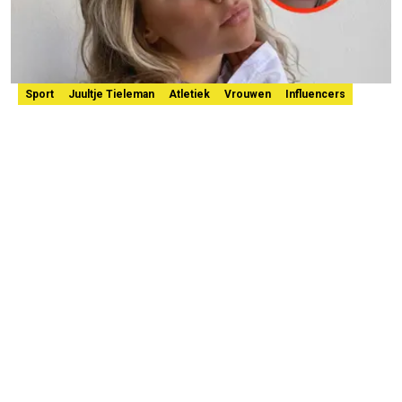
Sport
Juultje Tieleman
Atletiek
Vrouwen
Influencers