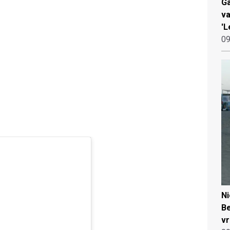
Ga
va
'L
09
N
Be
vr