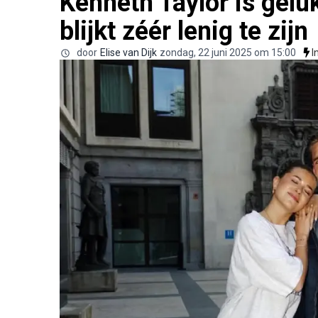
Kenneth Taylor is gel
blijkt zéér lenig te zijn
door
Elise van Dijk
zondag, 22 juni 2025 om 15:00
I