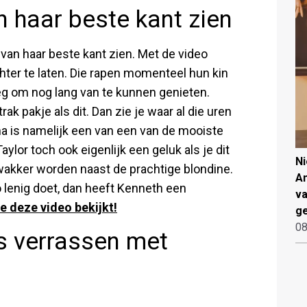
n haar beste kant zien
van haar beste kant zien. Met de video
hter te laten. Die rapen momenteel hun kin
oeg om nog lang van te kunnen genieten.
rak pakje als dit. Dan zie je waar al die uren
na is namelijk een van een van de mooiste
ylor toch ook eigenlijk een geluk als je dit
N
wakker worden naast de prachtige blondine.
An
o lenig doet, dan heeft Kenneth een
va
je deze video bekijkt!
ge
08
rs verrassen met