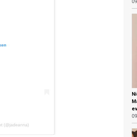
09
ken
N
Ma
ev
09
iet (@jadeanna)