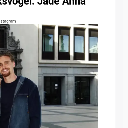
uksvogel: Jade Anna
nstagram