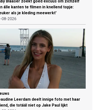
by Blaaser zoekt goed excuus om zichzelf
n álle kanten te filmen in knellend topje:
euker als je kleding meewerkt'
-08-2026
ieuws
audine Leerdam deelt innige foto met haar
iend, die totáál niet op Jake Paul lijkt