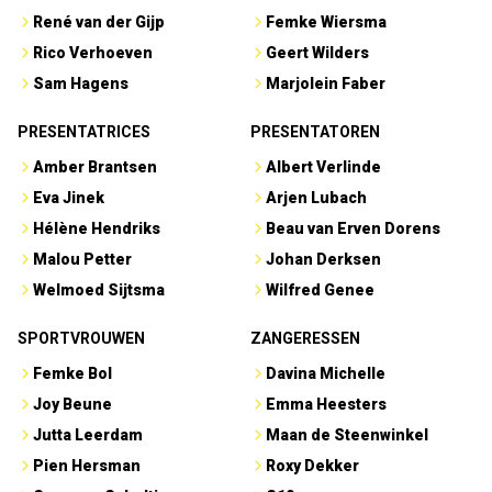
René van der Gijp
Femke Wiersma
Rico Verhoeven
Geert Wilders
Sam Hagens
Marjolein Faber
PRESENTATRICES
PRESENTATOREN
Amber Brantsen
Albert Verlinde
Eva Jinek
Arjen Lubach
Hélène Hendriks
Beau van Erven Dorens
Malou Petter
Johan Derksen
Welmoed Sijtsma
Wilfred Genee
SPORTVROUWEN
ZANGERESSEN
Femke Bol
Davina Michelle
Joy Beune
Emma Heesters
Jutta Leerdam
Maan de Steenwinkel
Pien Hersman
Roxy Dekker