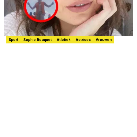
Sport
Sophie Bouquet
Atletiek
Actrices
Vrouwen