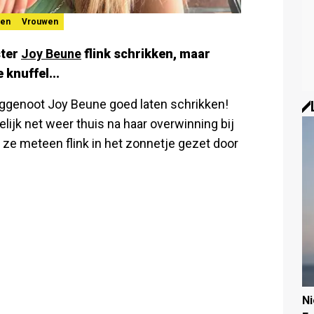
wen
Vrouwen
ster
Joy Beune
flink schrikken, maar
knuffel...
eggenoot Joy Beune goed laten schrikken!
lijk net weer thuis na haar overwinning bij
 ze meteen flink in het zonnetje gezet door
N