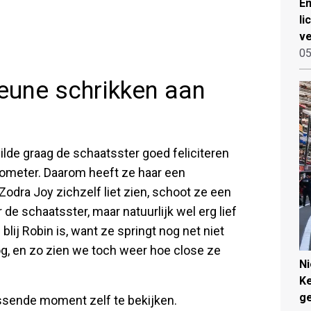
Em
li
ve
05
eune schrikken aan
lde graag de schaatsster goed feliciteren
lometer. Daarom heeft ze haar een
odra Joy zichzelf liet zien, schoot ze een
de schaatsster, maar natuurlijk wel erg lief
lij Robin is, want ze springt nog net niet
og, en zo zien we toch weer hoe close ze
N
Ke
g
ssende moment zelf te bekijken.