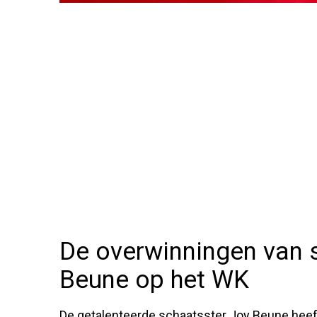
De overwinningen van 
Beune op het WK
De getalenteerde schaatsster Joy Beune heeft 