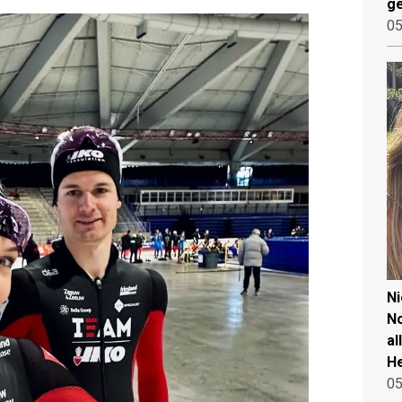
ge
05
N
No
al
He
05