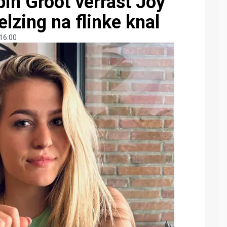
in Groot verrast Joy
lzing na flinke knal
16:00