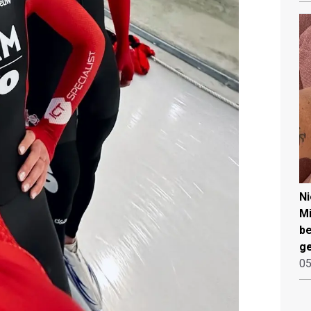
N
Mi
be
ge
05