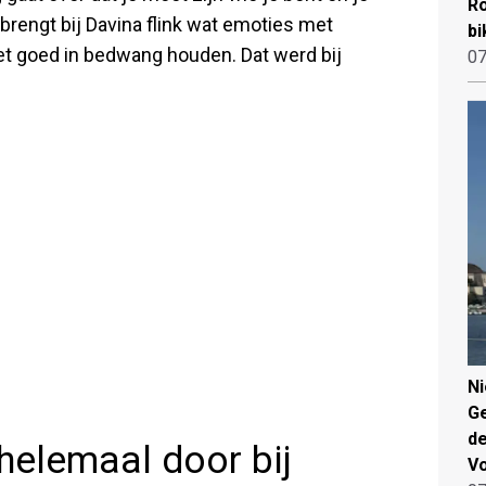
Ro
rengt bij Davina flink wat emoties met
bi
et goed in bedwang houden. Dat werd bij
07
N
Ge
de
helemaal door bij
V