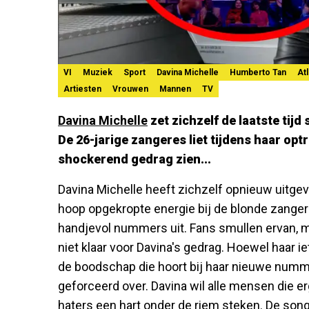
VI
Muziek
Sport
Davina Michelle
Humberto Tan
At
Artiesten
Vrouwen
Mannen
TV
Davina Michelle
zet zichzelf de laatste tijd
De 26-jarige zangeres liet tijdens haar opt
shockerend gedrag zien...
Davina Michelle heeft zichzelf opnieuw uitge
hoop opgekropte energie bij de blonde zangere
handjevol nummers uit. Fans smullen ervan, m
niet klaar voor Davina's gedrag. Hoewel haar i
de boodschap die hoort bij haar nieuwe num
geforceerd over. Davina wil alle mensen die e
haters een hart onder de riem steken. De song 