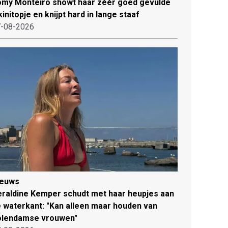
my Monteiro showt haar zéér goed gevulde
kinitopje en knijpt hard in lange staaf
-08-2026
ieuws
raldine Kemper schudt met haar heupjes aan
 waterkant: "Kan alleen maar houden van
olendamse vrouwen"