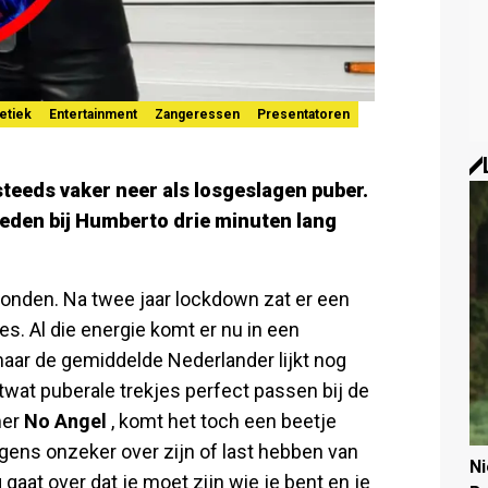
letiek
Entertainment
Zangeressen
Presentatoren
 steeds vaker neer als losgeslagen puber.
reden bij
Humberto
drie minuten lang
vonden. Na twee jaar lockdown zat er een
s. Al die energie komt er nu in een
aar de gemiddelde Nederlander lijkt nog
etwat puberale trekjes perfect passen bij de
mer
No Angel
, komt het toch een beetje
rgens onzeker over zijn of last hebben van
N
gaat over dat je moet zijn wie je bent en je