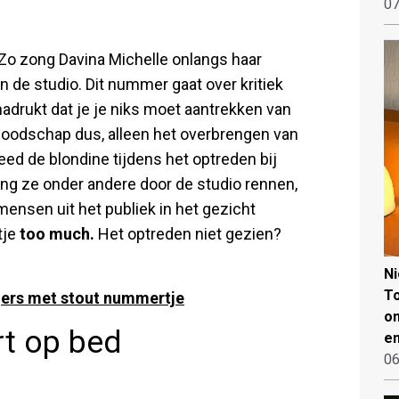
07
. Zo zong Davina Michelle onlangs haar
n de studio. Dit nummer gaat over kritiek
nadrukt dat je je niks moet aantrekken van
boodschap dus, alleen het overbrengen van
ed de blondine tijdens het optreden bij
ing ze onder andere door de studio rennen,
mensen uit het publiek in het gezicht
tje
too much.
Het optreden niet gezien?
N
To
gers met stout nummertje
on
rt op bed
en
06