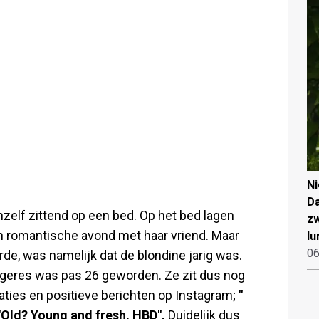
N
Da
hzelf zittend op een bed. Op het bed lagen
zw
en romantische avond met haar vriend. Maar
lu
06
de, was namelijk dat de blondine jarig was.
angeres was pas 26 geworden. Ze zit dus nog
itaties en positieve berichten op Instagram;
"
"Old? Young and fresh, HBD".
Duidelijk dus