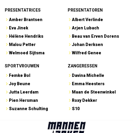
PRESENTATRICES
PRESENTATOREN
Amber Brantsen
Albert Verlinde
Eva Jinek
Arjen Lubach
Hélène Hendriks
Beau van Erven Dorens
Malou Petter
Johan Derksen
Welmoed Sijtsma
Wilfred Genee
SPORTVROUWEN
ZANGERESSEN
Femke Bol
Davina Michelle
Joy Beune
Emma Heesters
Jutta Leerdam
Maan de Steenwinkel
Pien Hersman
Roxy Dekker
Suzanne Schulting
S10