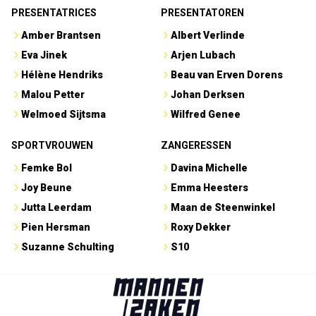
PRESENTATRICES
PRESENTATOREN
Amber Brantsen
Albert Verlinde
Eva Jinek
Arjen Lubach
Hélène Hendriks
Beau van Erven Dorens
Malou Petter
Johan Derksen
Welmoed Sijtsma
Wilfred Genee
SPORTVROUWEN
ZANGERESSEN
Femke Bol
Davina Michelle
Joy Beune
Emma Heesters
Jutta Leerdam
Maan de Steenwinkel
Pien Hersman
Roxy Dekker
Suzanne Schulting
S10