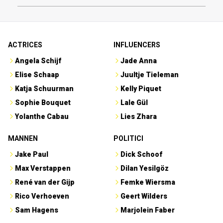
ACTRICES
INFLUENCERS
Angela Schijf
Jade Anna
Elise Schaap
Juultje Tieleman
Katja Schuurman
Kelly Piquet
Sophie Bouquet
Lale Gül
Yolanthe Cabau
Lies Zhara
MANNEN
POLITICI
Jake Paul
Dick Schoof
Max Verstappen
Dilan Yesilgöz
René van der Gijp
Femke Wiersma
Rico Verhoeven
Geert Wilders
Sam Hagens
Marjolein Faber