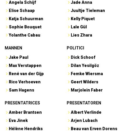
Angela Schijf
Jade Anna
Elise Schaap
Juultje Tieleman
Katja Schuurman
Kelly Piquet
Sophie Bouquet
Lale Gül
Yolanthe Cabau
Lies Zhara
MANNEN
POLITICI
Jake Paul
Dick Schoof
Max Verstappen
Dilan Yesilgöz
René van der Gijp
Femke Wiersma
Rico Verhoeven
Geert Wilders
Sam Hagens
Marjolein Faber
PRESENTATRICES
PRESENTATOREN
Amber Brantsen
Albert Verlinde
Eva Jinek
Arjen Lubach
Hélène Hendriks
Beau van Erven Dorens