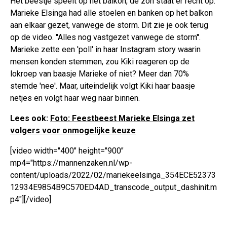
Het beestje speelt op het balkon, de zon staat er recht op.
Marieke Elsinga had alle stoelen en banken op het balkon
aan elkaar gezet, vanwege de storm. Dit zie je ook terug
op de video. ''Alles nog vastgezet vanwege de storm''.
Marieke zette een 'poll' in haar Instagram story waarin
mensen konden stemmen, zou Kiki reageren op de
lokroep van baasje Marieke of niet? Meer dan 70%
stemde 'nee'. Maar, uiteindelijk volgt Kiki haar baasje
netjes en volgt haar weg naar binnen.
Lees ook:
Foto: Feestbeest Marieke Elsinga zet
volgers voor onmogelijke keuze
[video width="400" height="900"
mp4="https://mannenzaken.nl/wp-
content/uploads/2022/02/mariekeelsinga_354ECE52373
12934E9854B9C570ED4AD_transcode_output_dashinit.m
p4"][/video]