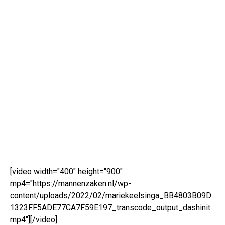
[video width="400" height="900"
mp4="https://mannenzaken.nl/wp-
content/uploads/2022/02/mariekeelsinga_BB4803B09D
1323FF5ADE77CA7F59E197_transcode_output_dashinit.
mp4"][/video]