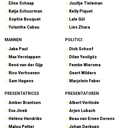
Elise Schaap
Juultje Tieleman
Katja Schuurman
Kelly Piquet
Sophie Bouquet
Lale Gül
Yolanthe Cabau
Lies Zhara
MANNEN
POLITICI
Jake Paul
Dick Schoof
Max Verstappen
Dilan Yesilgöz
René van der Gijp
Femke Wiersma
Rico Verhoeven
Geert Wilders
Sam Hagens
Marjolein Faber
PRESENTATRICES
PRESENTATOREN
Amber Brantsen
Albert Verlinde
Eva Jinek
Arjen Lubach
Hélène Hendriks
Beau van Erven Dorens
Malou Petter
Johan Derksen