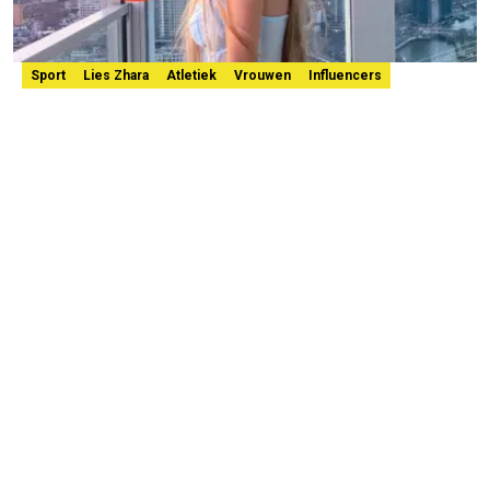
Sport
Lies Zhara
Atletiek
Vrouwen
Influencers