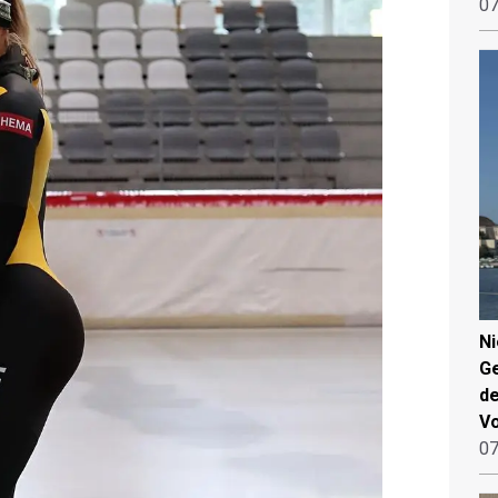
07
N
Ge
de
V
07