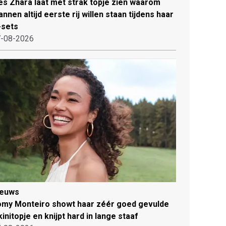
es Zhara laat met strak topje zien waarom
nnen altijd eerste rij willen staan tijdens haar
-sets
-08-2026
ieuws
my Monteiro showt haar zéér goed gevulde
kinitopje en knijpt hard in lange staaf