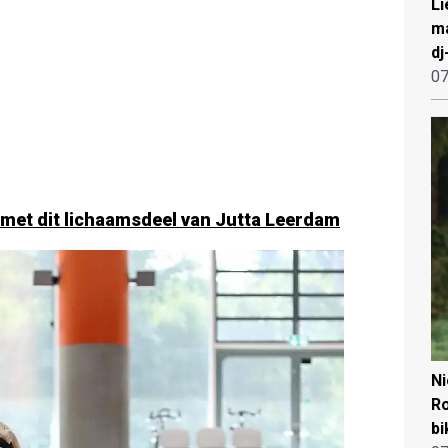
Li
ma
dj
07
 met dit lichaamsdeel van Jutta Leerdam
N
Ro
bi