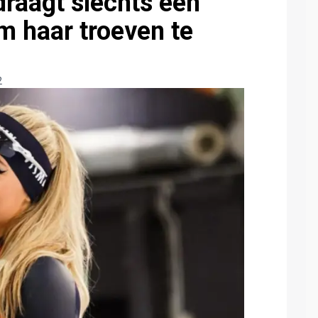
draagt slechts een
m haar troeven te
2