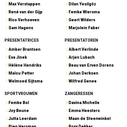
Max Verstappen
Dilan Yesilgöz
René van der Gijp
Femke Wiersma
Rico Verhoeven
Geert Wilders
Sam Hagens
Marjolein Faber
PRESENTATRICES
PRESENTATOREN
Amber Brantsen
Albert Verlinde
Eva Jinek
Arjen Lubach
Hélène Hendriks
Beau van Erven Dorens
Malou Petter
Johan Derksen
Welmoed Sijtsma
Wilfred Genee
SPORTVROUWEN
ZANGERESSEN
Femke Bol
Davina Michelle
Joy Beune
Emma Heesters
Jutta Leerdam
Maan de Steenwinkel
Pien Hersman
Roxy Dekker