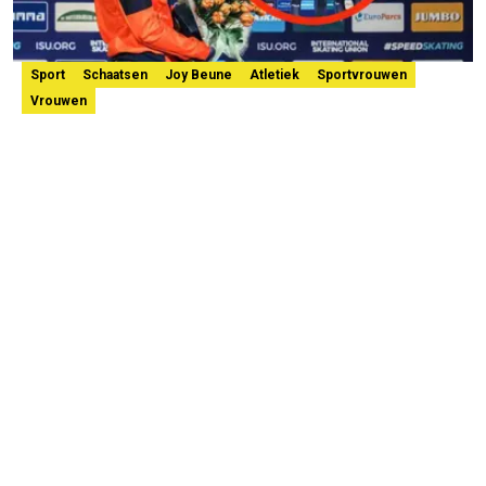
Sport
Schaatsen
Joy Beune
Atletiek
Sportvrouwen
Vrouwen