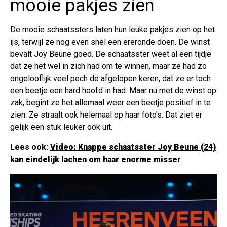
mooie pakjes zien
De mooie schaatssters laten hun leuke pakjes zien op het
ijs, terwijl ze nog even snel een ereronde doen. De winst
bevalt Joy Beune goed. De schaatsster weet al een tijdje
dat ze het wel in zich had om te winnen, maar ze had zo
ongelooflijk veel pech de afgelopen keren, dat ze er toch
een beetje een hard hoofd in had. Maar nu met de winst op
zak, begint ze het allemaal weer een beetje positief in te
zien. Ze straalt ook helemaal op haar foto's. Dat ziet er
gelijk een stuk leuker ook uit.
Lees ook:
Video: Knappe schaatsster Joy Beune (24)
kan eindelijk lachen om haar enorme misser