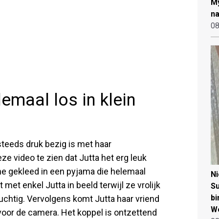
My
na
08
emaal los in klein
 steeds druk bezig is met haar
eze video te zien dat Jutta het erg leuk
dine gekleed in een pyjama die helemaal
N
 met enkel Jutta in beeld terwijl ze vrolijk
Su
bi
 luchtig. Vervolgens komt Jutta haar vriend
W
oor de camera. Het koppel is ontzettend