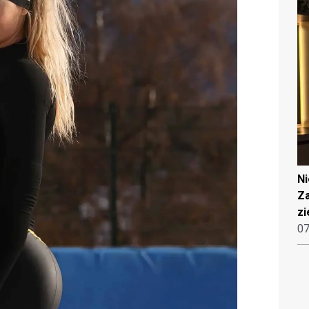
N
Za
zi
07