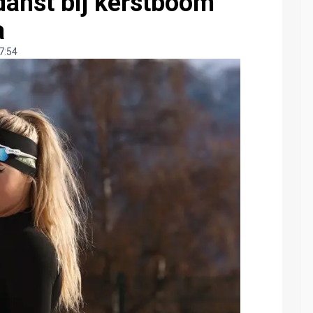
danst bij kerstboom
a
7:54