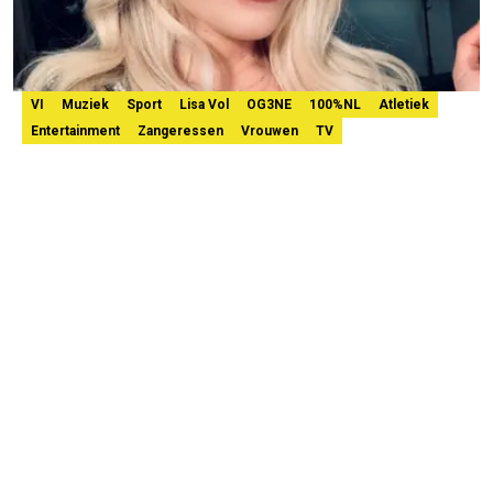
VI
Muziek
Sport
Lisa Vol
OG3NE
100%NL
Atletiek
Entertainment
Zangeressen
Vrouwen
TV