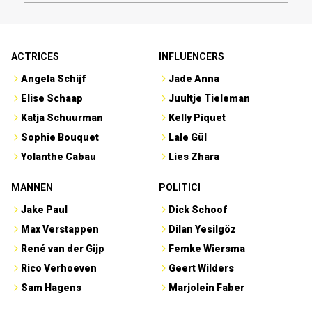
ACTRICES
INFLUENCERS
Angela Schijf
Jade Anna
Elise Schaap
Juultje Tieleman
Katja Schuurman
Kelly Piquet
Sophie Bouquet
Lale Gül
Yolanthe Cabau
Lies Zhara
MANNEN
POLITICI
Jake Paul
Dick Schoof
Max Verstappen
Dilan Yesilgöz
René van der Gijp
Femke Wiersma
Rico Verhoeven
Geert Wilders
Sam Hagens
Marjolein Faber