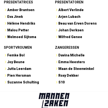
PRESENTATRICES
PRESENTATOREN
Amber Brantsen
Albert Verlinde
Eva Jinek
Arjen Lubach
Hélène Hendriks
Beau van Erven Dorens
Malou Petter
Johan Derksen
Welmoed Sijtsma
Wilfred Genee
SPORTVROUWEN
ZANGERESSEN
Femke Bol
Davina Michelle
Joy Beune
Emma Heesters
Jutta Leerdam
Maan de Steenwinkel
Pien Hersman
Roxy Dekker
Suzanne Schulting
S10