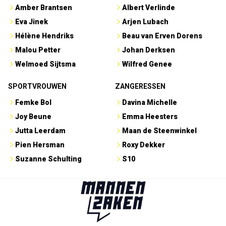
Amber Brantsen
Albert Verlinde
Eva Jinek
Arjen Lubach
Hélène Hendriks
Beau van Erven Dorens
Malou Petter
Johan Derksen
Welmoed Sijtsma
Wilfred Genee
SPORTVROUWEN
ZANGERESSEN
Femke Bol
Davina Michelle
Joy Beune
Emma Heesters
Jutta Leerdam
Maan de Steenwinkel
Pien Hersman
Roxy Dekker
Suzanne Schulting
S10