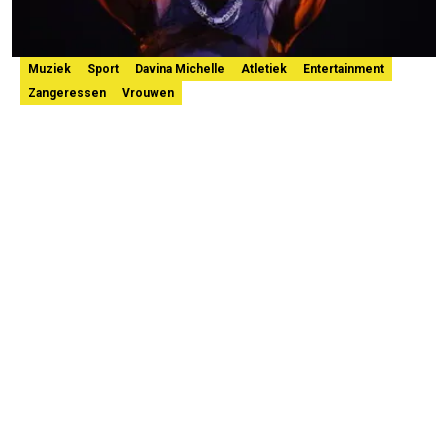
Muziek
Sport
Davina Michelle
Atletiek
Entertainment
Zangeressen
Vrouwen