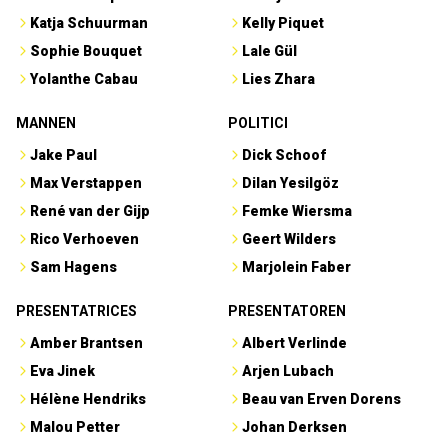
Katja Schuurman
Kelly Piquet
Sophie Bouquet
Lale Gül
Yolanthe Cabau
Lies Zhara
MANNEN
POLITICI
Jake Paul
Dick Schoof
Max Verstappen
Dilan Yesilgöz
René van der Gijp
Femke Wiersma
Rico Verhoeven
Geert Wilders
Sam Hagens
Marjolein Faber
PRESENTATRICES
PRESENTATOREN
Amber Brantsen
Albert Verlinde
Eva Jinek
Arjen Lubach
Hélène Hendriks
Beau van Erven Dorens
Malou Petter
Johan Derksen