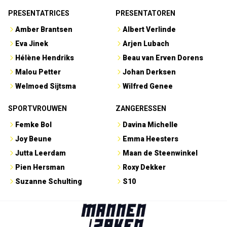
PRESENTATRICES
PRESENTATOREN
Amber Brantsen
Albert Verlinde
Eva Jinek
Arjen Lubach
Hélène Hendriks
Beau van Erven Dorens
Malou Petter
Johan Derksen
Welmoed Sijtsma
Wilfred Genee
SPORTVROUWEN
ZANGERESSEN
Femke Bol
Davina Michelle
Joy Beune
Emma Heesters
Jutta Leerdam
Maan de Steenwinkel
Pien Hersman
Roxy Dekker
Suzanne Schulting
S10