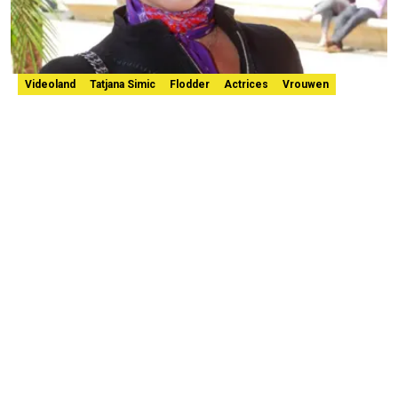
Videoland
Tatjana Simic
Flodder
Actrices
Vrouwen