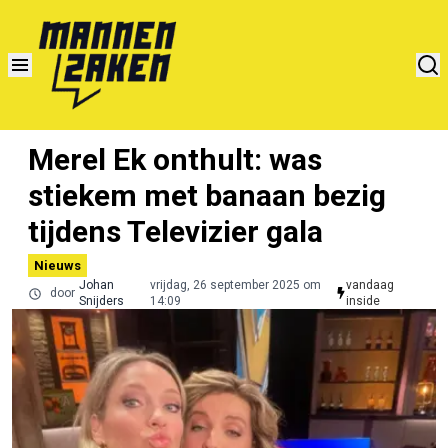
Merel Ek onthult: was
stiekem met banaan bezig
tijdens Televizier gala
Nieuws
Johan
vrijdag, 26 september 2025 om
vandaag
door
Snijders
14:09
inside