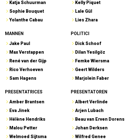
Katja Schuurman
Kelly Piquet
Sophie Bouquet
Lale Gül
Yolanthe Cabau
Lies Zhara
MANNEN
POLITICI
Jake Paul
Dick Schoof
Max Verstappen
Dilan Yesilgöz
René van der Gijp
Femke Wiersma
Rico Verhoeven
Geert Wilders
Sam Hagens
Marjolein Faber
PRESENTATRICES
PRESENTATOREN
Amber Brantsen
Albert Verlinde
Eva Jinek
Arjen Lubach
Hélène Hendriks
Beau van Erven Dorens
Malou Petter
Johan Derksen
Welmoed Sijtsma
Wilfred Genee