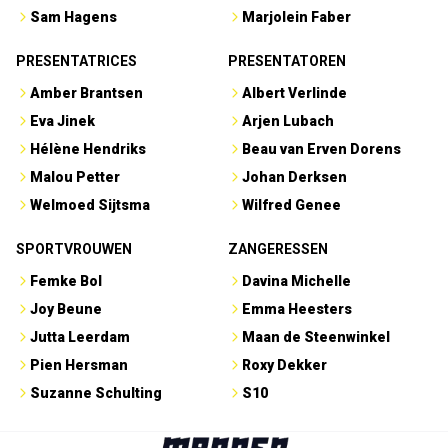
Sam Hagens
Marjolein Faber
PRESENTATRICES
PRESENTATOREN
Amber Brantsen
Albert Verlinde
Eva Jinek
Arjen Lubach
Hélène Hendriks
Beau van Erven Dorens
Malou Petter
Johan Derksen
Welmoed Sijtsma
Wilfred Genee
SPORTVROUWEN
ZANGERESSEN
Femke Bol
Davina Michelle
Joy Beune
Emma Heesters
Jutta Leerdam
Maan de Steenwinkel
Pien Hersman
Roxy Dekker
Suzanne Schulting
S10