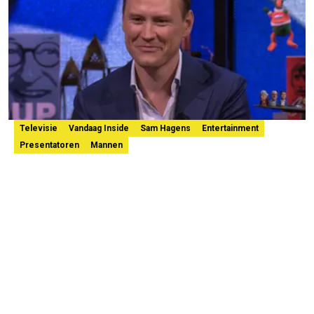
Televisie
Vandaag Inside
Sam Hagens
Entertainment
Presentatoren
Mannen