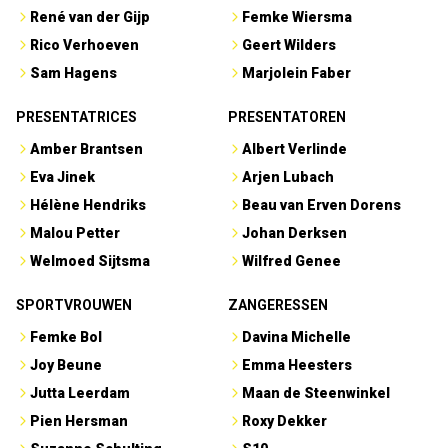
René van der Gijp
Femke Wiersma
Rico Verhoeven
Geert Wilders
Sam Hagens
Marjolein Faber
PRESENTATRICES
PRESENTATOREN
Amber Brantsen
Albert Verlinde
Eva Jinek
Arjen Lubach
Hélène Hendriks
Beau van Erven Dorens
Malou Petter
Johan Derksen
Welmoed Sijtsma
Wilfred Genee
SPORTVROUWEN
ZANGERESSEN
Femke Bol
Davina Michelle
Joy Beune
Emma Heesters
Jutta Leerdam
Maan de Steenwinkel
Pien Hersman
Roxy Dekker