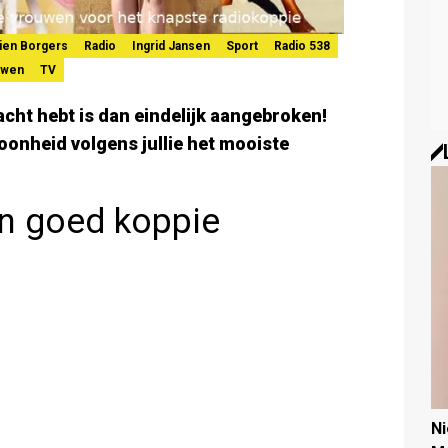
ien Borgers
Radio
Ingrid Jansen
Sport
Radio 538
uwen
TV
cht hebt is dan eindelijk aangebroken!
nheid volgens jullie het mooiste
n goed koppie
N