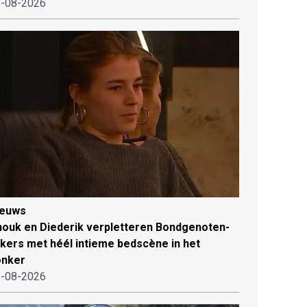
-08-2026
ieuws
ouk en Diederik verpletteren Bondgenoten-
jkers met héél intieme bedscène in het
onker
-08-2026