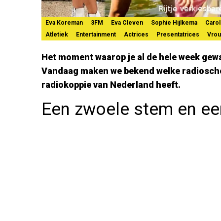
Eva Koreman
3FM
Eva Cleven
Sophie Hijlkema
Carol
Atletiek
Entertainment
Actrices
Presentatrices
Vro
Het moment waarop je al de hele week gewa
Vandaag maken we bekend welke radioschoo
radiokoppie van Nederland heeft.
Een zwoele stem en ee