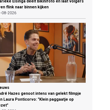
rieke Elsinga deelt bikinifoto en laat volgers
en flink naar binnen kijken
-08-2026
ieuws
dré Hazes genoot intens van gelekt filmpje
n Laura Ponticorvo: "Klein paggaatje op
zet"