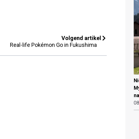
Volgend artikel
Real-life Pokémon Go in Fukushima
N
My
na
08