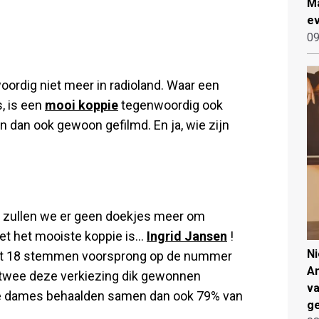
Ma
ev
09
ordig niet meer in radioland. Waar een
, is een
mooi koppie
tegenwoordig ook
 dan ook gewoon gefilmd. En ja, wie zijn
en, zullen we er geen doekjes meer om
et het mooiste koppie is...
Ingrid Jansen
!
N
met 18 stemmen voorsprong op de nummer
An
twee deze verkiezing dik gewonnen
va
e dames behaalden samen dan ook 79% van
ge