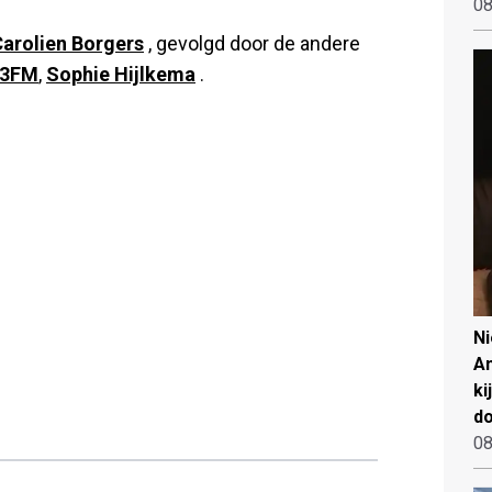
08
arolien Borgers
, gevolgd door de andere
3FM
,
Sophie Hijlkema
.
N
An
ki
d
08