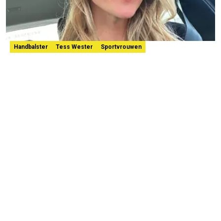
Handbalster
Tess Wester
Sportvrouwen