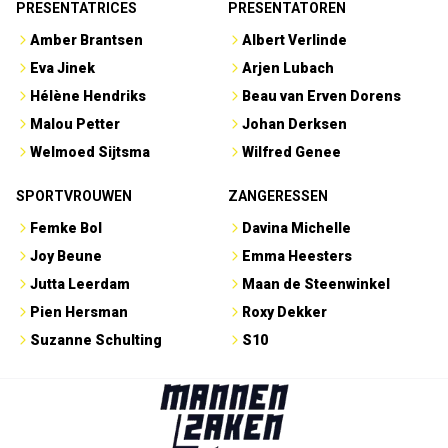
PRESENTATRICES
PRESENTATOREN
Amber Brantsen
Albert Verlinde
Eva Jinek
Arjen Lubach
Hélène Hendriks
Beau van Erven Dorens
Malou Petter
Johan Derksen
Welmoed Sijtsma
Wilfred Genee
SPORTVROUWEN
ZANGERESSEN
Femke Bol
Davina Michelle
Joy Beune
Emma Heesters
Jutta Leerdam
Maan de Steenwinkel
Pien Hersman
Roxy Dekker
Suzanne Schulting
S10