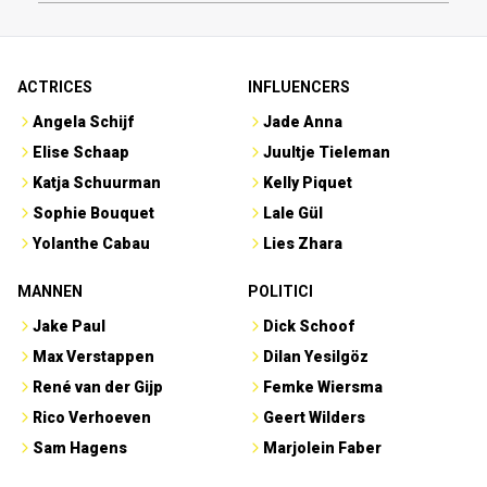
ACTRICES
INFLUENCERS
Angela Schijf
Jade Anna
Elise Schaap
Juultje Tieleman
Katja Schuurman
Kelly Piquet
Sophie Bouquet
Lale Gül
Yolanthe Cabau
Lies Zhara
MANNEN
POLITICI
Jake Paul
Dick Schoof
Max Verstappen
Dilan Yesilgöz
René van der Gijp
Femke Wiersma
Rico Verhoeven
Geert Wilders
Sam Hagens
Marjolein Faber