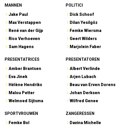
MANNEN
POLITICI
Jake Paul
Dick Schoof
Max Verstappen
Dilan Yesilgöz
René van der Gijp
Femke Wiersma
Rico Verhoeven
Geert Wilders
Sam Hagens
Marjolein Faber
PRESENTATRICES
PRESENTATOREN
Amber Brantsen
Albert Verlinde
Eva Jinek
Arjen Lubach
Hélène Hendriks
Beau van Erven Dorens
Malou Petter
Johan Derksen
Welmoed Sijtsma
Wilfred Genee
SPORTVROUWEN
ZANGERESSEN
Femke Bol
Davina Michelle