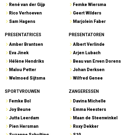
René van der Gijp
Femke Wiersma
Rico Verhoeven
Geert Wilders
Sam Hagens
Marjolein Faber
PRESENTATRICES
PRESENTATOREN
Amber Brantsen
Albert Verlinde
Eva Jinek
Arjen Lubach
Hélène Hendriks
Beau van Erven Dorens
Malou Petter
Johan Derksen
Welmoed Sijtsma
Wilfred Genee
SPORTVROUWEN
ZANGERESSEN
Femke Bol
Davina Michelle
Joy Beune
Emma Heesters
Jutta Leerdam
Maan de Steenwinkel
Pien Hersman
Roxy Dekker
Suzanne Schulting
S10