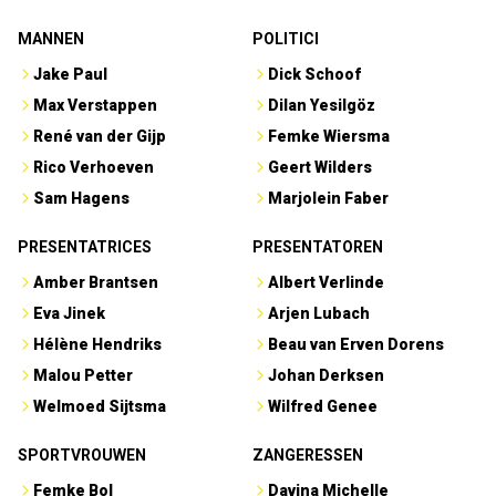
MANNEN
POLITICI
Jake Paul
Dick Schoof
Max Verstappen
Dilan Yesilgöz
René van der Gijp
Femke Wiersma
Rico Verhoeven
Geert Wilders
Sam Hagens
Marjolein Faber
PRESENTATRICES
PRESENTATOREN
Amber Brantsen
Albert Verlinde
Eva Jinek
Arjen Lubach
Hélène Hendriks
Beau van Erven Dorens
Malou Petter
Johan Derksen
Welmoed Sijtsma
Wilfred Genee
SPORTVROUWEN
ZANGERESSEN
Femke Bol
Davina Michelle