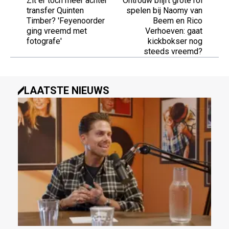
Zit er tóch meer achter
Ontrouw blijft grote rol
transfer Quinten
spelen bij Naomy van
Timber? 'Feyenoorder
Beem en Rico
ging vreemd met
Verhoeven: gaat
fotografe'
kickbokser nog
steeds vreemd?
LAATSTE NIEUWS