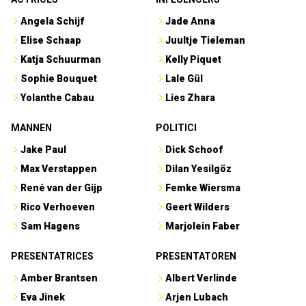
Angela Schijf
Jade Anna
Elise Schaap
Juultje Tieleman
Katja Schuurman
Kelly Piquet
Sophie Bouquet
Lale Gül
Yolanthe Cabau
Lies Zhara
MANNEN
POLITICI
Jake Paul
Dick Schoof
Max Verstappen
Dilan Yesilgöz
René van der Gijp
Femke Wiersma
Rico Verhoeven
Geert Wilders
Sam Hagens
Marjolein Faber
PRESENTATRICES
PRESENTATOREN
Amber Brantsen
Albert Verlinde
Eva Jinek
Arjen Lubach