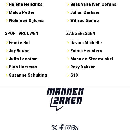
Hélène Hendriks
Beau van Erven Dorens
Malou Petter
Johan Derksen
Welmoed Sijtsma
Wilfred Genee
SPORTVROUWEN
ZANGERESSEN
Femke Bol
Davina Michelle
Joy Beune
Emma Heesters
Jutta Leerdam
Maan de Steenwinkel
Pien Hersman
Roxy Dekker
Suzanne Schulting
S10