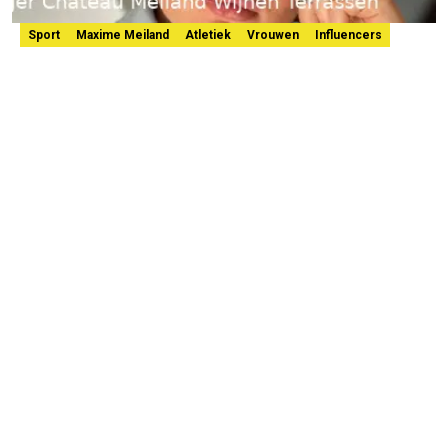
Sport
Maxime Meiland
Atletiek
Vrouwen
Influencers