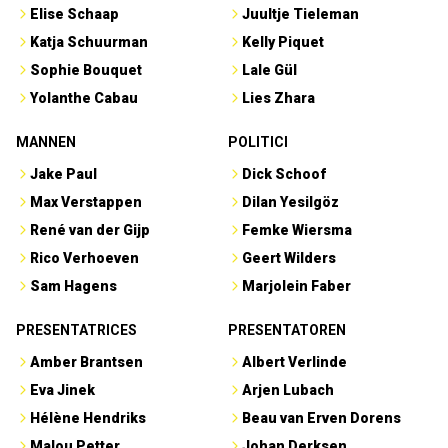
Elise Schaap
Juultje Tieleman
Katja Schuurman
Kelly Piquet
Sophie Bouquet
Lale Gül
Yolanthe Cabau
Lies Zhara
MANNEN
POLITICI
Jake Paul
Dick Schoof
Max Verstappen
Dilan Yesilgöz
René van der Gijp
Femke Wiersma
Rico Verhoeven
Geert Wilders
Sam Hagens
Marjolein Faber
PRESENTATRICES
PRESENTATOREN
Amber Brantsen
Albert Verlinde
Eva Jinek
Arjen Lubach
Hélène Hendriks
Beau van Erven Dorens
Malou Petter
Johan Derksen