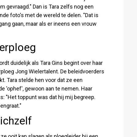
om gevraagd." Dan is Tara zelfs nog een
e foto's met de wereld te delen. "Dat is
ang gaan, maar als er ineens een vrouw
lerploeg
dt duidelijk als Tara Gins begint over haar
rploeg Jong Wielertalent. De beleidvoerders
t. Tara stelde hen voor dat ze een
e 'ophef', gewoon aan te nemen. Haar
: "Het toppunt was dat hij mij begreep.
gengraat."
ichzelf
ze ooit kan slagen als ploegleider bij een