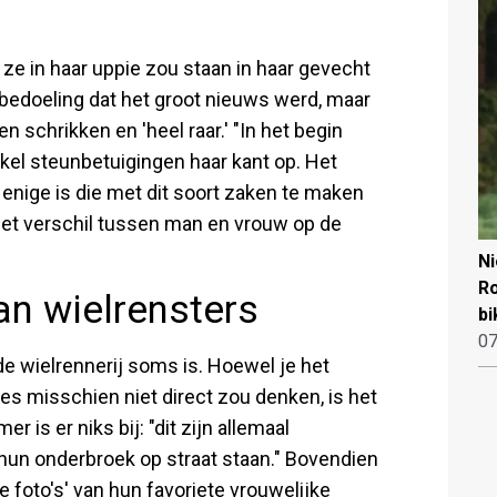
t ze in haar uppie zou staan in haar gevecht
 bedoeling dat het groot nieuws werd, maar
 schrikken en 'heel raar.' "In het begin
nkel steunbetuigingen haar kant op. Het
 enige is die met dit soort zaken te maken
- het verschil tussen man en vrouw op de
.
N
Ro
van wielrensters
bi
07
e wielrennerij soms is. Hoewel je het
s misschien niet direct zou denken, is het
is er niks bij: "dit zijn allemaal
 hun onderbroek op straat staan." Bovendien
e foto's' van hun favoriete vrouwelijke