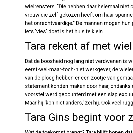
wielrensters. "Die hebben daar helemaal niet 
vrouw die zelf gekozen heeft om haar spannend
het onrechtvaardige." De mannen mogen hun g
iets 'vies' doet is het huis te klein.
Tara rekent af met wie
Dat de boosheid nog lang niet verdwenen is wor
eerst-wel-maar-toch-niet werkgever, de wiele
van de ploeg hebben er een zootje van gemaak
statement konden maken door haar, ondanks d
voorstel werd gecounterd met een slap excuus
Maar hij 'kon niet anders,' zei hij. Ook veel rug
Tara Gins begint voor z
Wat de toekomst brengt? Tara blijft hopen dat 