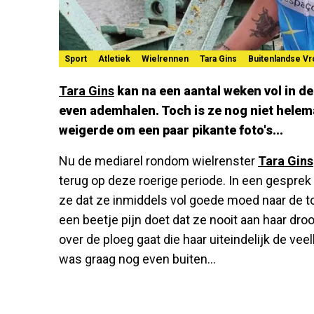
Sport
Atletiek
Wielrennen
Tara Gins
Buitenlandse V
Tara Gins
kan na een aantal weken vol in d
even ademhalen. Toch is ze nog niet helem
weigerde om een paar pikante foto's...
Nu de mediarel rondom wielrenster
Tara Gins
terug op deze roerige periode. In een gespre
ze dat ze inmiddels vol goede moed naar de to
een beetje pijn doet dat ze nooit aan haar dr
over de ploeg gaat die haar uiteindelijk de ve
was graag nog even buiten...