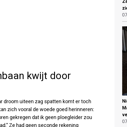
Za
zi
07
mbaan kwijt door
N
 droom uiteen zag spatten komt er toch
Ma
e kan zich vooral de woede goed herinneren:
ve
horen gekregen dat ik geen ploegleider zou
07
 had." Ze had geen seconde rekening