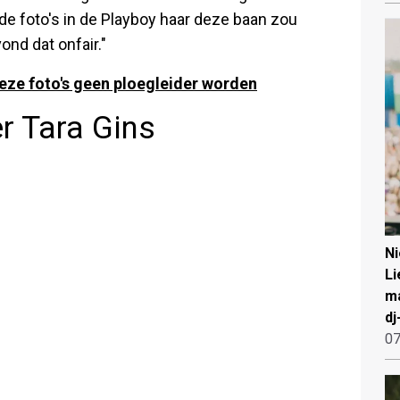
e foto's in de Playboy haar deze baan zou
ond dat onfair."
eze foto's geen ploegleider worden
er Tara Gins
N
Li
ma
dj
07