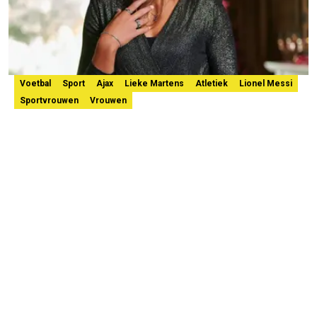
Voetbal
Sport
Ajax
Lieke Martens
Atletiek
Lionel Messi
Sportvrouwen
Vrouwen