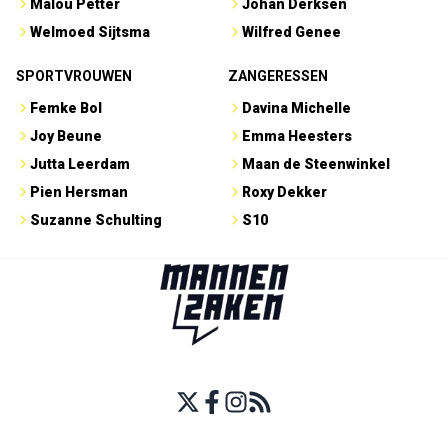
Malou Petter
Johan Derksen
Welmoed Sijtsma
Wilfred Genee
SPORTVROUWEN
ZANGERESSEN
Femke Bol
Davina Michelle
Joy Beune
Emma Heesters
Jutta Leerdam
Maan de Steenwinkel
Pien Hersman
Roxy Dekker
Suzanne Schulting
S10