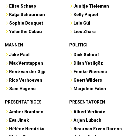
Elise Schaap
Juultje Tieleman
Katja Schuurman
Kelly Piquet
Sophie Bouquet
Lale Gül
Yolanthe Cabau
Lies Zhara
MANNEN
POLITICI
Jake Paul
Dick Schoof
Max Verstappen
Dilan Yesilgöz
René van der Gijp
Femke Wiersma
Rico Verhoeven
Geert Wilders
Sam Hagens
Marjolein Faber
PRESENTATRICES
PRESENTATOREN
Amber Brantsen
Albert Verlinde
Eva Jinek
Arjen Lubach
Hélène Hendriks
Beau van Erven Dorens