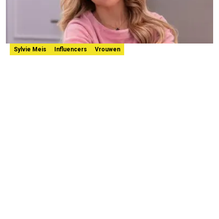
Sylvie Meis
Influencers
Vrouwen