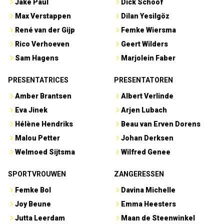
Jake Paul
Dick Schoof
Max Verstappen
Dilan Yesilgöz
René van der Gijp
Femke Wiersma
Rico Verhoeven
Geert Wilders
Sam Hagens
Marjolein Faber
PRESENTATRICES
PRESENTATOREN
Amber Brantsen
Albert Verlinde
Eva Jinek
Arjen Lubach
Hélène Hendriks
Beau van Erven Dorens
Malou Petter
Johan Derksen
Welmoed Sijtsma
Wilfred Genee
SPORTVROUWEN
ZANGERESSEN
Femke Bol
Davina Michelle
Joy Beune
Emma Heesters
Jutta Leerdam
Maan de Steenwinkel