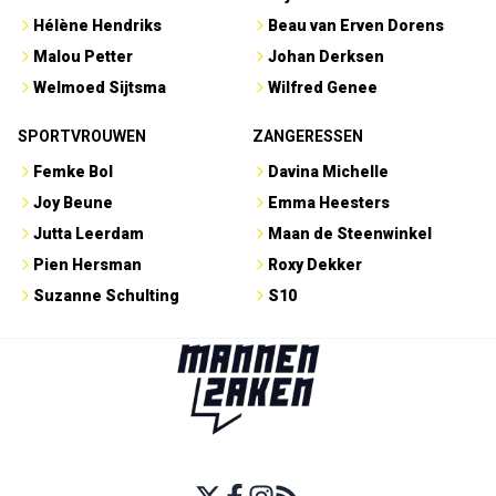
Hélène Hendriks
Beau van Erven Dorens
Malou Petter
Johan Derksen
Welmoed Sijtsma
Wilfred Genee
SPORTVROUWEN
ZANGERESSEN
Femke Bol
Davina Michelle
Joy Beune
Emma Heesters
Jutta Leerdam
Maan de Steenwinkel
Pien Hersman
Roxy Dekker
Suzanne Schulting
S10