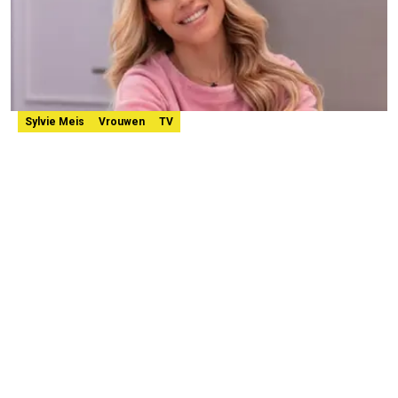
Sylvie Meis
Vrouwen
TV