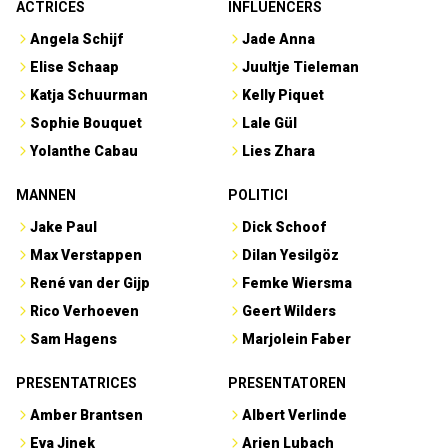
ACTRICES
INFLUENCERS
Angela Schijf
Jade Anna
Elise Schaap
Juultje Tieleman
Katja Schuurman
Kelly Piquet
Sophie Bouquet
Lale Gül
Yolanthe Cabau
Lies Zhara
MANNEN
POLITICI
Jake Paul
Dick Schoof
Max Verstappen
Dilan Yesilgöz
René van der Gijp
Femke Wiersma
Rico Verhoeven
Geert Wilders
Sam Hagens
Marjolein Faber
PRESENTATRICES
PRESENTATOREN
Amber Brantsen
Albert Verlinde
Eva Jinek
Arjen Lubach