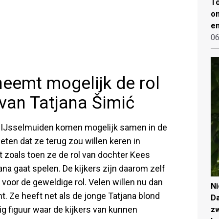
To
on
en
06
eemt mogelijk de rol
van Tatjana Šimić
a IJsselmuiden komen mogelijk samen in de
weten dat ze terug zou willen keren in
fit zoals toen ze de rol van dochter Kees
ana gaat spelen. De kijkers zijn daarom zelf
voor de geweldige rol. Velen willen nu dan
N
. Ze heeft net als de jonge Tatjana blond
Da
tig figuur waar de kijkers van kunnen
zw