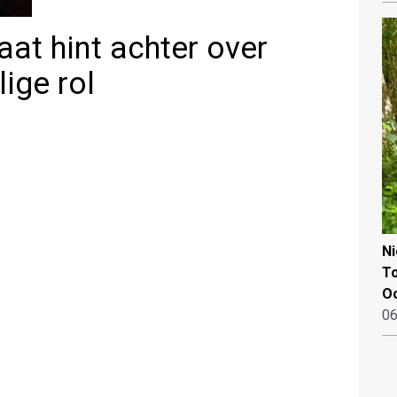
aat hint achter over
ige rol
N
To
Oo
06