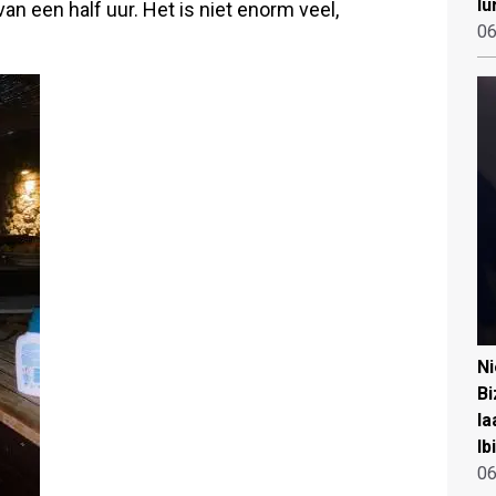
lu
van een half uur. Het is niet enorm veel,
06
N
Bi
la
Ib
06