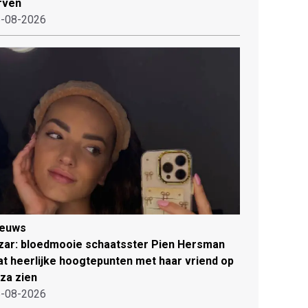
rven
-08-2026
ieuws
zar: bloedmooie schaatsster Pien Hersman
at heerlijke hoogtepunten met haar vriend op
iza zien
-08-2026