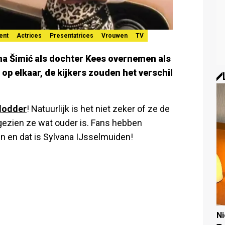
ent
Actrices
Presentatrices
Vrouwen
TV
na Šimić als dochter Kees overnemen als
l op elkaar, de kijkers zouden het verschil
lodder
! Natuurlijk is het niet zeker of ze de
gezien ze wat ouder is. Fans hebben
n en dat is Sylvana IJsselmuiden!
N