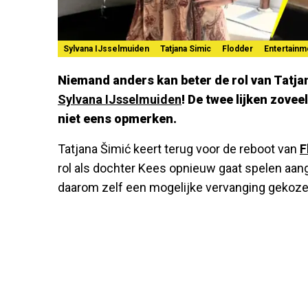
Sylvana IJsselmuiden
Tatjana Simic
Flodder
Entertainm
Niemand anders kan beter de rol van Tatja
Sylvana IJsselmuiden
! De twee lijken zovee
niet eens opmerken.
Tatjana Šimić keert terug voor de reboot van
F
rol als dochter Kees opnieuw gaat spelen aan
daarom zelf een mogelijke vervanging gekoze