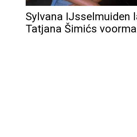
Sylvana IJsselmuiden l
Tatjana Šimićs voormal